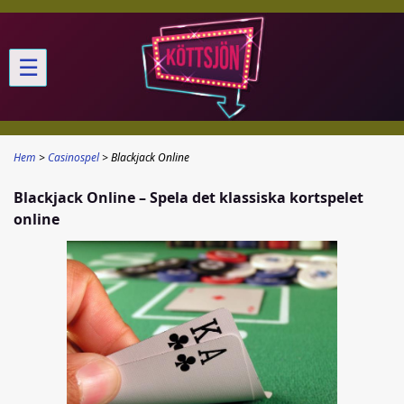
☰
Hem
Casinospel
Blackjack Online
Blackjack Online – Spela det klassiska kortspelet
online