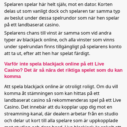
Spelaren spelar här helt själv, mot en dator. Korten
delas ut som vanligt dock och spelaren tar samma typ
av beslut under dessa spelrundor som när hen spelar
på ett landbaserat casino.
Spelarens chans till vinst är samma som vid andra
typer av blackjack online, och alla vinster som vinns
under spelrundan finns tillgängligt på spelarens konto
att ta ut, efter att hen har spelat färdigt.
Varför inte spela blackjack online på ett Live
Casino? Det är så nära det riktiga spelet som du kan
komma
Att spela blackjack online är otroligt roligt. Om du vill
komma åt stämningen som kan hittas på ett
landbaserat casino så rekommenderas spel på ett Live
Casino. Det innebär att du kopplar upp dig mot en
streamning-kanal, där dealern arbetar från en studio
och delar ut kort till alla spelare som är uppkopplade